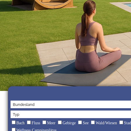
Bach
Fluss
Meer
Gebirge
See
Wald/Wiesen
Sta
Wellness Campingplätze