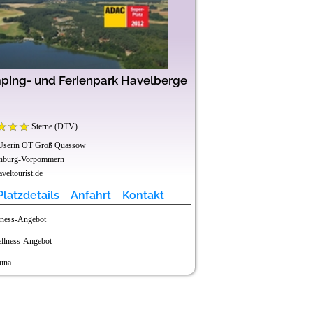
ing- und Ferienpark Havelberge
Freizeit
Sterne (DTV)
Sterne (DTV)
Userin OT Groß Quassow
45711 Datteln
nburg-Vorpommern
Nordrhein-Westfalen
eltourist.de
www.freizeitpark-klauken
Platzdetails
Anfahrt
Kontakt
Platzdetails
tness-Angebot
Sauna
llness-Angebot
Thermalbad
una
Hallenbad