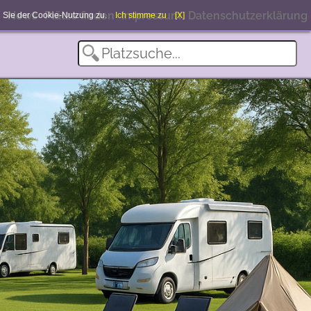
News
Plätze finden
Impressum
Datenschutzerklärung
en Sie der Cookie-Nutzung zu.
Ich stimme zu
[X]