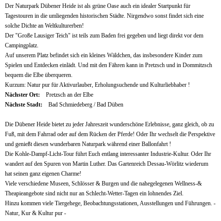
Der Naturpark Dübener Heide ist als grüne Oase auch ein idealer Startpunkt für
Tagestouren in die umliegenden historischen Städte. Nirgendwo sonst findet sich eine
solche Dichte an Weltkulturerben!
Der "Große Lausiger Teich" ist teils zum Baden frei gegeben und liegt direkt vor dem
Campingplatz.
Auf unserem Platz befindet sich ein kleines Wäldchen, das insbesondere Kinder zum
Spielen und Entdecken einlädt. Und mit den Fähren kann in Pretzsch und in Dommitzsch
bequem die Elbe überqueren.
Kurzum: Natur pur für Aktivurlauber, Erholungsuchende und Kulturliebhaber !
Nächster Ort:
Pretzsch an der Elbe
Nächste Stadt:
Bad Schmiedeberg / Bad Düben
Die Dübener Heide bietet zu jeder Jahreszeit wunderschöne Erlebnisse, ganz gleich, ob zu
Fuß, mit dem Fahrrad oder auf dem Rücken der Pferde! Oder Ihr wechselt die Perspektive
und genießt diesen wunderbaren Naturpark während einer Ballonfahrt !
Die Kohle-Dampf-Licht-Tour führt Euch entlang interessanter Industrie-Kultur. Oder Ihr
wandert auf den Spuren von Martin Luther. Das Gartenreich Dessau-Wörlitz wiederum
hat seinen ganz eigenen Charme!
Viele verschiedene Museen, Schlösser & Burgen und die nahegelegenen Wellness-&
Theapieangebote sind nicht nur an Schlecht-Wetter-Tagen ein lohnendes Ziel.
Hinzu kommen viele Tiergehege, Beobachtungsstationen, Ausstellungen und Führungen. -
Natur, Kur & Kultur pur -