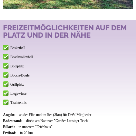
FREIZEITMÖGLICHKEITEN AUF DEM
PLATZ UND IN DER NÄHE
Basketball
Beachvolleyball
Bolzplatz
Boccia/Boule
Grillplatz
Liegewiese
Tischtennis
Angeln:
an der Elbe und im See (3km) für DAV-Mitglieder
Badestrand:
direkt am Natursee "Großer Lausiger Teich"
Billard:
in unserem "Teichhaus"
Freibad:
in 20 km