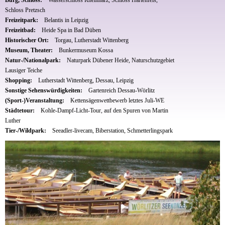
Schloss Pretzsch
Freizeitpark:
Belantis in Leipzig
Freizeitbad:
Heide Spa in Bad Düben
Historischer Ort:
Torgau, Lutherstadt Wittenberg
Museum, Theater:
Bunkermuseum Kossa
Natur-/Nationalpark:
Naturpark Dübener Heide, Naturschutzgebiet
Lausiger Teiche
Shopping:
Lutherstadt Wittenberg, Dessau, Leipzig
Sonstige Sehenswürdigkeiten:
Gartenreich Dessau-Wörlitz
(Sport-)Veranstaltung:
Kettensägenwettbewerb letztes Juli-WE
Städtetour:
Kohle-Dampf-Licht-Tour, auf den Spuren von Martin
Luther
Tier-/Wildpark:
Seeadler-livecam, Biberstation, Schmetterlingspark