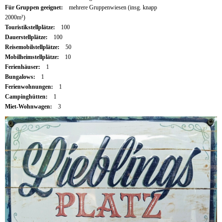
Für Gruppen geeignet:
mehrere Gruppenwiesen (insg. knapp
2000m²)
Touristikstellplätze:
100
Dauerstellplätze:
100
Reisemobilstellplätze:
50
Mobilheimstellplätze:
10
Ferienhäuser:
1
Bungalows:
1
Ferienwohnungen:
1
Campinghütten:
1
Miet-Wohnwagen:
3