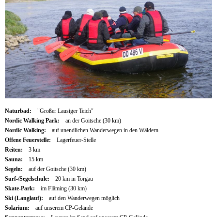
Naturbad:
"Großer Lausiger Teich"
Nordic Walking Park:
an der Goitsche (30 km)
Nordic Walking:
auf unendlichen Wanderwegen in den Wäldern
Offene Feuerstelle:
Lagerfeuer-Stelle
Reiten:
3 km
Sauna:
15 km
Segeln:
auf der Goitsche (30 km)
Surf-/Segelschule:
20 km in Torgau
Skate-Park:
im Fläming (30 km)
Ski (Langlauf):
auf den Wanderwegen möglich
Solarium:
auf unserem CP-Gelände