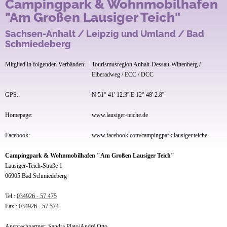
Campingpark & Wohnmobilhafen
"Am Großen Lausiger Teich"
Sachsen-Anhalt / Leipzig und Umland / Bad
Schmiedeberg
Mitglied in folgenden Verbänden:
Tourismusregion Anhalt-Dessau-Wittenberg /
Elberadweg / ECC / DCC
GPS:
N 51° 41' 12.3'' E 12° 48' 2.8''
Homepage:
www.lausiger-teiche.de
Facebook:
www.facebook.com/campingpark.lausiger.teiche
Campingpark & Wohnmobilhafen "Am Großen Lausiger Teich"
Lausiger-Teich-Straße 1
06905 Bad Schmiedeberg
Tel.:
034926 - 57 475
Fax.: 034926 - 57 574
Ansprechpartner: Sandra Plato/André Otto