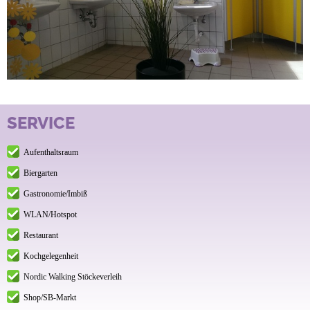
SERVICE
Aufenthaltsraum
Biergarten
Gastronomie/Imbiß
WLAN/Hotspot
Restaurant
Kochgelegenheit
Nordic Walking Stöckeverleih
Shop/SB-Markt