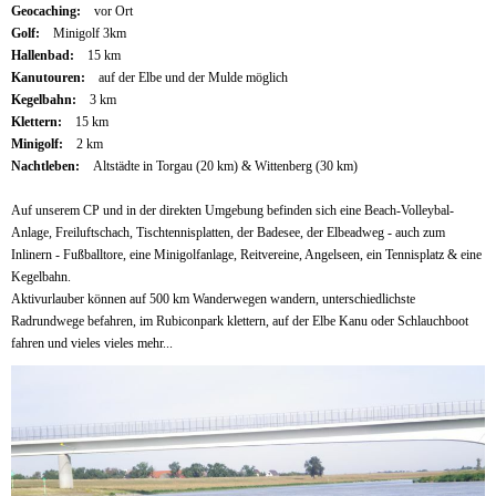
Geocaching:
vor Ort
Golf:
Minigolf 3km
Hallenbad:
15 km
Kanutouren:
auf der Elbe und der Mulde möglich
Kegelbahn:
3 km
Klettern:
15 km
Minigolf:
2 km
Nachtleben:
Altstädte in Torgau (20 km) & Wittenberg (30 km)
Auf unserem CP und in der direkten Umgebung befinden sich eine Beach-Volleybal-
Anlage, Freiluftschach, Tischtennisplatten, der Badesee, der Elbeadweg - auch zum
Inlinern - Fußballtore, eine Minigolfanlage, Reitvereine, Angelseen, ein Tennisplatz & eine
Kegelbahn.
Aktivurlauber können auf 500 km Wanderwegen wandern, unterschiedlichste
Radrundwege befahren, im Rubiconpark klettern, auf der Elbe Kanu oder Schlauchboot
fahren und vieles vieles mehr...