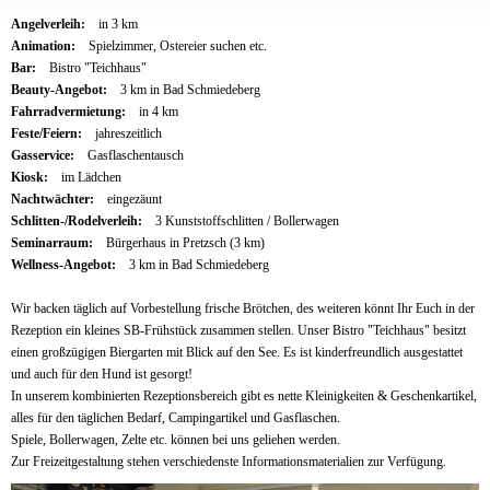
Angelverleih:
in 3 km
Animation:
Spielzimmer, Ostereier suchen etc.
Bar:
Bistro "Teichhaus"
Beauty-Angebot:
3 km in Bad Schmiedeberg
Fahrradvermietung:
in 4 km
Feste/Feiern:
jahreszeitlich
Gasservice:
Gasflaschentausch
Kiosk:
im Lädchen
Nachtwächter:
eingezäunt
Schlitten-/Rodelverleih:
3 Kunststoffschlitten / Bollerwagen
Seminarraum:
Bürgerhaus in Pretzsch (3 km)
Wellness-Angebot:
3 km in Bad Schmiedeberg
Wir backen täglich auf Vorbestellung frische Brötchen, des weiteren könnt Ihr Euch in der
Rezeption ein kleines SB-Frühstück zusammen stellen. Unser Bistro "Teichhaus" besitzt
einen großzügigen Biergarten mit Blick auf den See. Es ist kinderfreundlich ausgestattet
und auch für den Hund ist gesorgt!
In unserem kombinierten Rezeptionsbereich gibt es nette Kleinigkeiten & Geschenkartikel,
alles für den täglichen Bedarf, Campingartikel und Gasflaschen.
Spiele, Bollerwagen, Zelte etc. können bei uns geliehen werden.
Zur Freizeitgestaltung stehen verschiedenste Informationsmaterialien zur Verfügung.