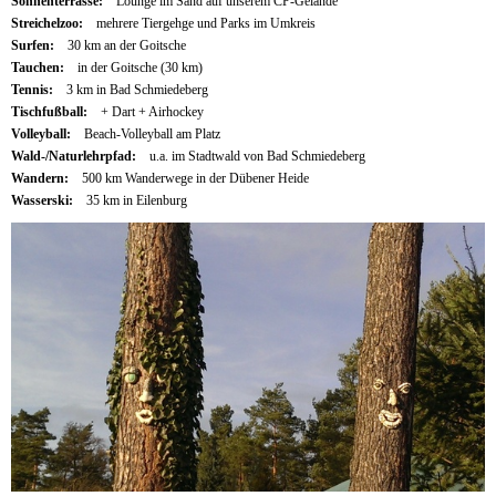
Sonnenterrasse:
Lounge im Sand auf unserem CP-Gelände
Streichelzoo:
mehrere Tiergehge und Parks im Umkreis
Surfen:
30 km an der Goitsche
Tauchen:
in der Goitsche (30 km)
Tennis:
3 km in Bad Schmiedeberg
Tischfußball:
+ Dart + Airhockey
Volleyball:
Beach-Volleyball am Platz
Wald-/Naturlehrpfad:
u.a. im Stadtwald von Bad Schmiedeberg
Wandern:
500 km Wanderwege in der Dübener Heide
Wasserski:
35 km in Eilenburg