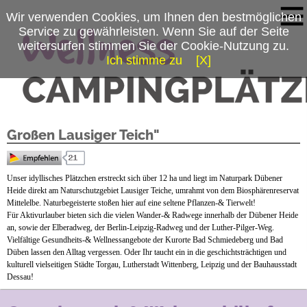
Wir verwenden Cookies, um Ihnen den bestmöglichen
Service zu gewährleisten. Wenn Sie auf der Seite
weitersurfen stimmen Sie der Cookie-Nutzung zu.
Ich stimme zu
[X]
Campingplatzmenü
Campingpark & Wohnmobilhafen "Am
Platzdaten
Großen Lausiger Teich"
Stellplätze
Mietobjekte
Unser idyllisches Plätzchen erstreckt sich über 12 ha und liegt im Naturpark Dübener
Heide direkt am Naturschutzgebiet Lausiger Teiche, umrahmt von dem Biosphärenreservat
Preise & Prospekte
Mittelelbe. Naturbegeisterte stoßen hier auf eine seltene Pflanzen-& Tierwelt!
Für Aktivurlauber bieten sich die vielen Wander-& Radwege innerhalb der Dübener Heide
Anfahrt
an, sowie der Elberadweg, der Berlin-Leipzig-Radweg und der Luther-Pilger-Weg.
Vielfältige Gesundheits-& Wellnessangebote der Kurorte Bad Schmiedeberg und Bad
Düben lassen den Alltag vergessen. Oder Ihr taucht ein in die geschichtsträchtigen und
News
kulturell vielseitigen Städte Torgau, Lutherstadt Wittenberg, Leipzig und der Bauhausstadt
Dessau!