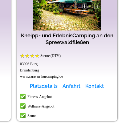
Kneipp- und ErlebnisCamping an den
Spreewaldfließen
Sterne (DTV)
03096 Burg
Brandenburg
www.caravan-kurcamping.de
Platzdetails
Anfahrt
Kontakt
Fitness-Angebot
Wellness-Angebot
Sauna