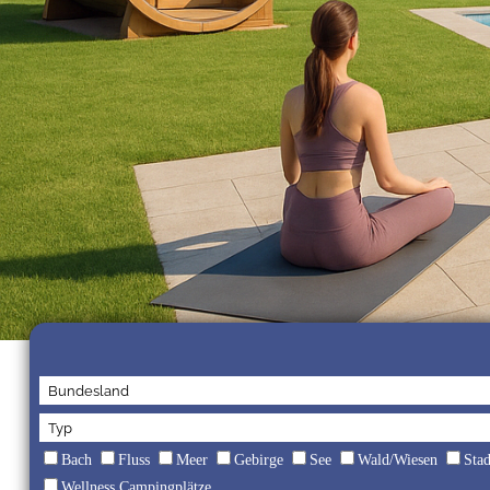
Bach
Fluss
Meer
Gebirge
See
Wald/Wiesen
Sta
Wellness Campingplätze