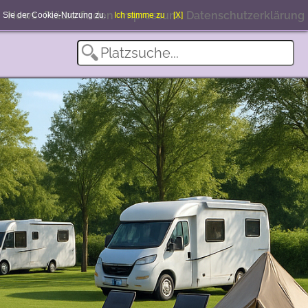
News
Plätze finden
Impressum
Datenschutzerklärung
en Sie der Cookie-Nutzung zu.
Ich stimme zu
[X]