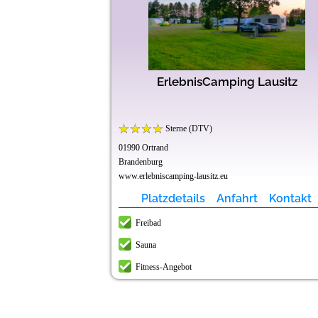
ErlebnisCamping Lausitz
Sterne (DTV)
01990 Ortrand
Brandenburg
www.erlebniscamping-lausitz.eu
Platzdetails
Anfahrt
Kontakt
Freibad
Sauna
Fitness-Angebot