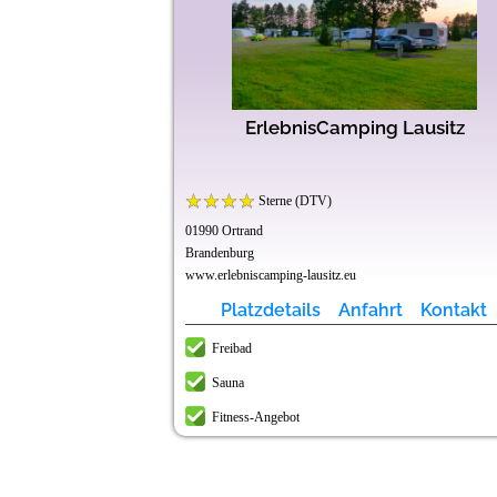
ium Camping
ark Zittauer
 & mehr...
tgenshof
ugspitze
ESORT -
Wallnau
ErlebnisCamping Lausitz
bbenfelde
eide
Sterne (DTV)
01990 Ortrand
Brandenburg
www.erlebniscamping-lausitz.eu
t
t
t
t
t
t
t
Kontakt
Kontakt
Kontakt
Kontakt
Kontakt
Kontakt
Kontakt
Platzdetails
Anfahrt
Kontakt
Freibad
Sauna
Fitness-Angebot