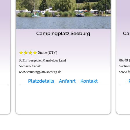
Campingplatz Seeburg
Ca
Sterne (DTV)
06317 Seegebiet Mansfelder Land
06749 B
Sachsen-Anhalt
Sachse
www.campingplatz-seeburg.de
www.fer
Platzdetails
Anfahrt
Kontakt