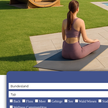
Bach
Fluss
Meer
Gebirge
See
Wald/Wiesen
Sta
Wellness Campingplätze