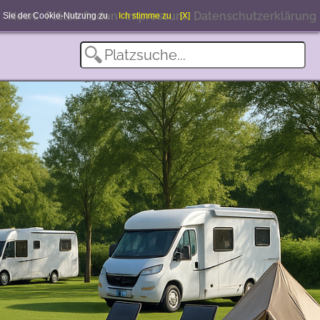
News
Plätze finden
Impressum
Datenschutzerklärung
en Sie der Cookie-Nutzung zu.
Ich stimme zu
[X]