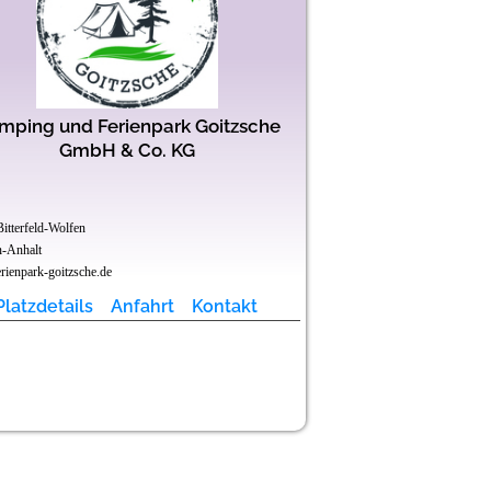
mping und Ferienpark Goitzsche
Camping- & Fe
GmbH & Co. KG
Sterne (DTV
itterfeld-Wolfen
14715 Ferchesar
n-Anhalt
Brandenburg
ienpark-goitzsche.de
www.campingpark-buntspe
Platzdetails
Anfahrt
Kontakt
Platzdetails
Glamping
Hallenbad in der dir
Massage